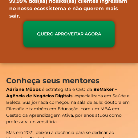
99,99% dos(as) nossos(as) clientes ingressam
no nosso ecossistema e não querem mais
sair.
QUERO APROVEITAR AGORA
Conheça seus mentores
Adriane Möbbs
é estrategista e CEO da
BeMaker –
Agência de Negócios Digitais
,
especializada em Saúde e
Beleza. Sua jornada começou na sala de aula: doutora em
Filosofia e também em Educação, com um MBA em
Gestão da Aprendizagem Ativa, por anos atuou como
professora universitária.
Mas em 2021, deixou a docência para se dedicar ao