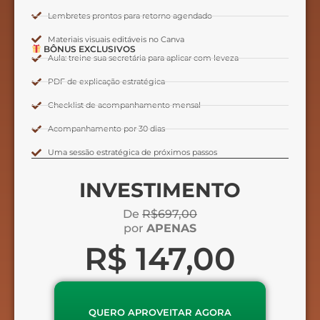
Lembretes prontos para retorno agendado
Materiais visuais editáveis no Canva
BÔNUS EXCLUSIVOS
Aula: treine sua secretária para aplicar com leveza
PDF de explicação estratégica
Checklist de acompanhamento mensal
Acompanhamento por 30 dias
Uma sessão estratégica de próximos passos
INVESTIMENTO
De
R$697,00
por
APENAS
R$ 147,00
QUERO APROVEITAR AGORA