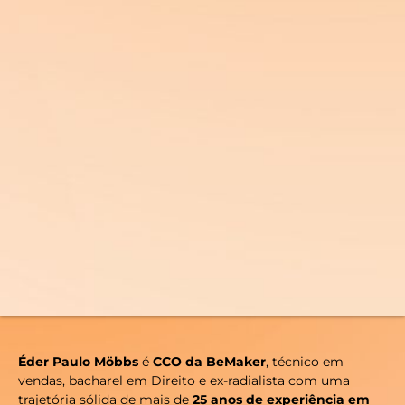
Éder Paulo Möbbs
é
CCO da BeMaker
, técnico em
vendas, bacharel em Direito e ex-radialista com uma
trajetória sólida de mais de
25 anos de experiência em