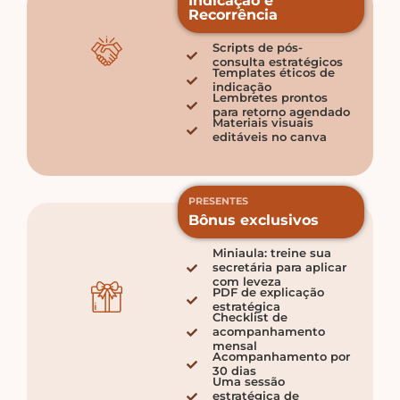
Indicação e
Recorrência
Scripts de pós-
consulta estratégicos
Templates éticos de
indicação
Lembretes prontos
para retorno agendado
Materiais visuais
editáveis no canva
PRESENTES
Bônus exclusivos
Miniaula: treine sua
secretária para aplicar
com leveza
PDF de explicação
estratégica
Checklist de
acompanhamento
mensal
Acompanhamento por
30 dias
Uma sessão
estratégica de