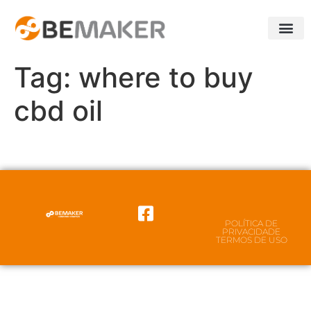
Sobre Nós
Tag:
where to buy
cbd oil
POLÍTICA DE
PRIVACIDADE
TERMOS DE USO